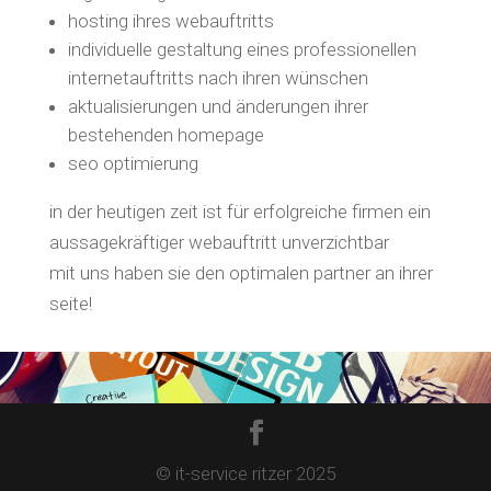
hosting ihres webauftritts
individuelle gestaltung eines professionellen
internetauftritts nach ihren wünschen
aktualisierungen und änderungen ihrer
bestehenden homepage
seo optimierung
in der heutigen zeit ist für erfolgreiche firmen ein
aussagekräftiger webauftritt unverzichtbar
mit uns haben sie den optimalen partner an ihrer
seite!
© it-service ritzer 2025