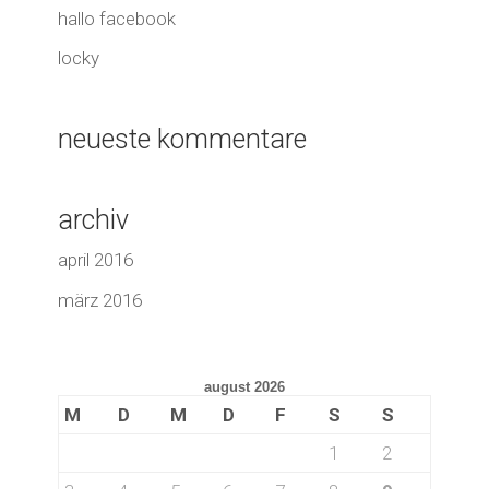
hallo facebook
locky
neueste kommentare
archiv
april 2016
märz 2016
august 2026
M
D
M
D
F
S
S
1
2