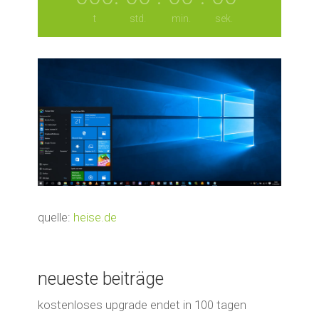
t
std.
min.
sek.
quelle:
heise.de
neueste beiträge
kostenloses upgrade endet in 100 tagen