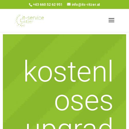
+43 660 52 62 951
info@its-ritzer.at
kostenl
oses